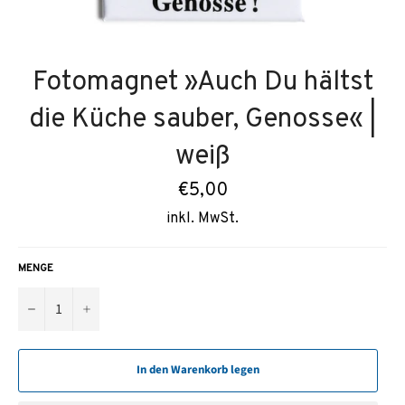
Fotomagnet »Auch Du hältst
die Küche sauber, Genosse« |
weiß
Normaler
€5,00
Preis
inkl. MwSt.
MENGE
−
+
In den Warenkorb legen