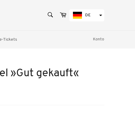
SUCHEN
Warenkorb
DE
Suchen
e-Tickets
Konto
el »Gut gekauft«