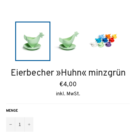
Eierbecher »Huhn« minzgrün
Normaler
€4,00
Preis
inkl. MwSt.
MENGE
−
+