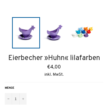
Eierbecher »Huhn« lilafarben
Normaler
€4,00
Preis
inkl. MwSt.
MENGE
−
+