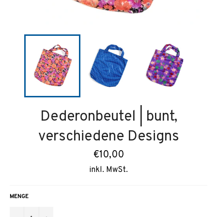
Dederonbeutel | bunt,
verschiedene Designs
Normaler
€10,00
Preis
inkl. MwSt.
MENGE