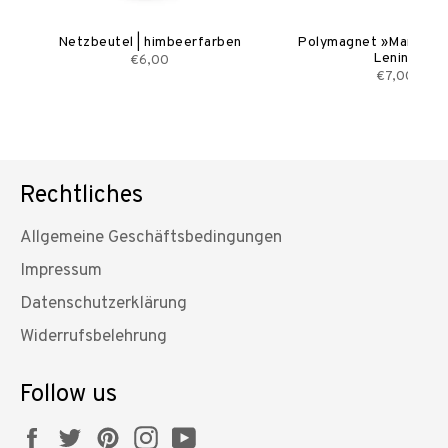
|
Netzbeutel | himbeerfarben
Polymagnet »Marx – E
Lenin«
€6,00
€7,00
Rechtliches
Allgemeine Geschäftsbedingungen
Impressum
Datenschutzerklärung
Widerrufsbelehrung
Follow us
Facebook
Twitter
Pinterest
Instagram
YouTube