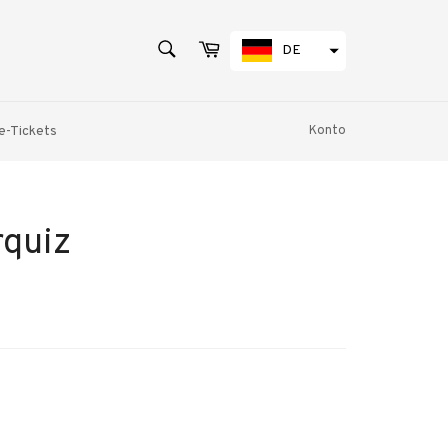
SUCHEN
Warenkorb
DE
Suchen
e-Tickets
Konto
quiz