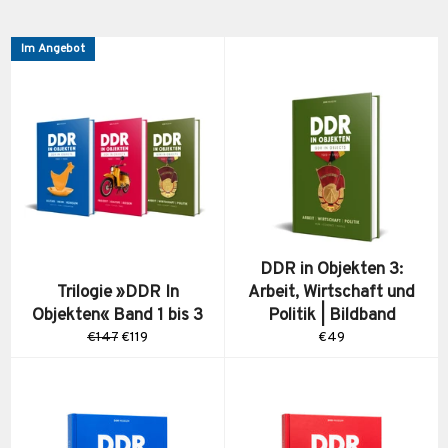
Im Angebot
DDR in Objekten 3:
Trilogie »DDR In
Arbeit, Wirtschaft und
Objekten« Band 1 bis 3
Politik | Bildband
Normaler
Sonderpreis
Normaler
€147
€119
€49
Preis
Preis