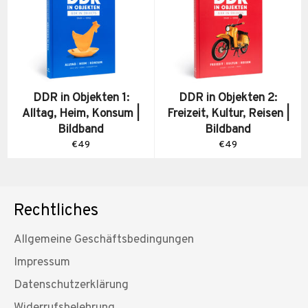
DDR in Objekten 1:
DDR in Objekten 2:
Alltag, Heim, Konsum |
Freizeit, Kultur, Reisen |
Bildband
Bildband
Normaler
Normaler
€49
€49
Preis
Preis
Rechtliches
Allgemeine Geschäftsbedingungen
Impressum
Datenschutzerklärung