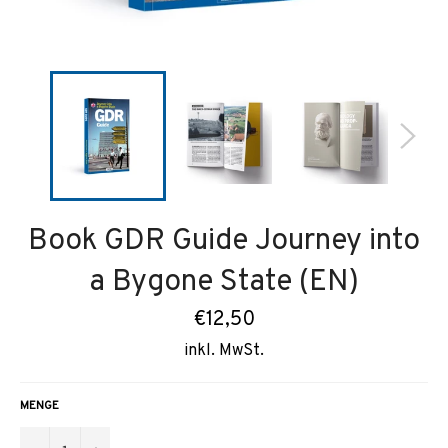
Book GDR Guide Journey into
a Bygone State (EN)
Normaler
€12,50
Preis
inkl. MwSt.
MENGE