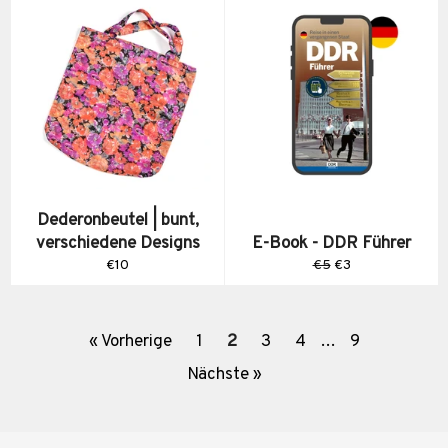
Dederonbeutel | bunt,
verschiedene Designs
E-Book - DDR Führer
Normaler
Normaler
Sonderpreis
€10
€5
€3
Preis
Preis
« Vorherige
1
2
3
4
…
9
Nächste »