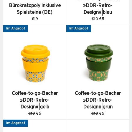
Bürokratopoly inklusive
»DDR-Retro-
Spielsteine (DE)
Design«|blau
Normaler
Normaler
Sonderpreis
€19
€10
€5
Preis
Preis
Im Angebot
Im Angebot
Coffee-to-go-Becher
Coffee-to-go-Becher
»DDR-Retro-
»DDR-Retro-
Design«|gelb
Design«|grün
Normaler
Sonderpreis
Normaler
Sonderpreis
€10
€5
€10
€5
Preis
Preis
Im Angebot