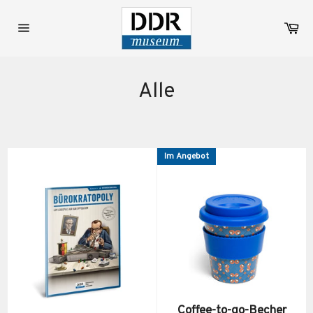
Direkt
zum
Wa
Inhalt
Seitennavigation
Alle
Im Angebot
Coffee-to-go-Becher