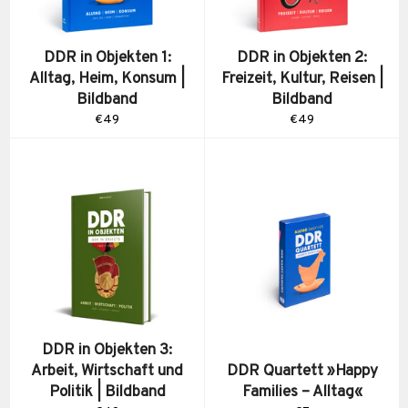
DDR in Objekten 1:
DDR in Objekten 2:
Alltag, Heim, Konsum |
Freizeit, Kultur, Reisen |
Bildband
Bildband
Normaler
Normaler
€49
€49
Preis
Preis
DDR in Objekten 3:
Arbeit, Wirtschaft und
DDR Quartett »Happy
Politik | Bildband
Families – Alltag«