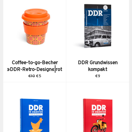
Coffee-to-go-Becher
DDR Grundwissen
»DDR-Retro-Design«|rot
kompakt
Normaler
Sonderpreis
Normaler
€10
€5
€9
Preis
Preis