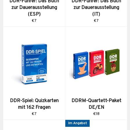
DDR-Führer: Das Buch
DDR-Führer: Das Buch
zur Dauerausstellung
zur Dauerausstellung
(ESP)
(IT)
Normaler
Normaler
€7
€7
Preis
Preis
DDR-Spiel: Quizkarten
DDRM-Quartett-Paket
mit 162 Fragen
DE/EN
Normaler
Normaler
€7
€18
Preis
Preis
Im Angebot