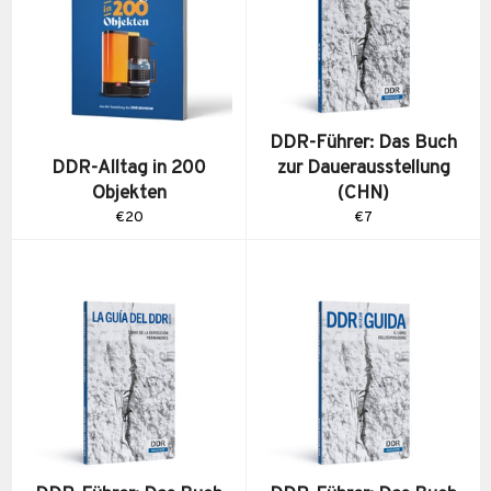
DDR-Führer: Das Buch
DDR-Alltag in 200
zur Dauerausstellung
Objekten
(CHN)
Normaler
Normaler
€20
€7
Preis
Preis