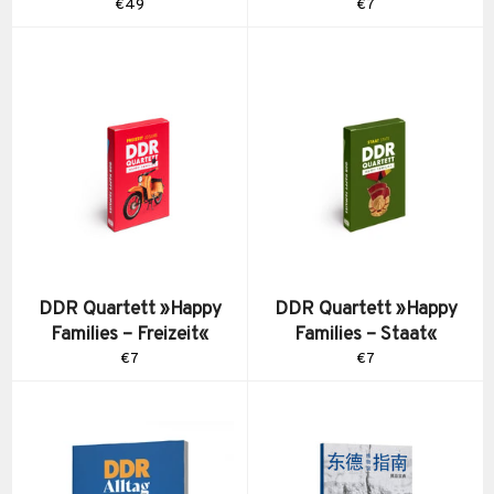
Normaler
Normaler
€49
€7
Preis
Preis
DDR Quartett »Happy
DDR Quartett »Happy
Families – Freizeit«
Families – Staat«
Normaler
Normaler
€7
€7
Preis
Preis