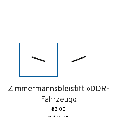
Zimmermannsbleistift »DDR-
Fahrzeug«
Normaler
€3,00
Preis